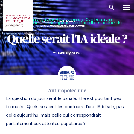
#Algorithmique
#Colloques / Conférences
Un Think Tank libéral,
#Humanoïdes / Intelligence artificielle
#Recherche
progressiste et européen
Quelle serait l'IA idéale ?
21 January 2026
Anthropotechnie
La question du jour semble banale. Elle est pourtant peu
formulée. Quels seraient les contours d’une IA idéale, pas
celle aujourd’hui mais celle qui correspondrait
parfaitement aux attentes populaires ?