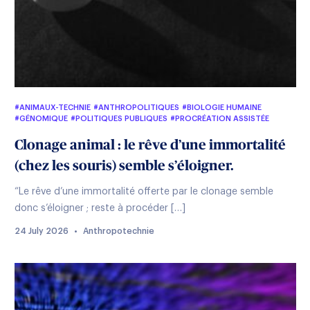
#ANIMAUX-TECHNIE
#ANTHROPOLITIQUES
#BIOLOGIE HUMAINE
#GÉNOMIQUE
#POLITIQUES PUBLIQUES
#PROCRÉATION ASSISTÉE
#RECHERCHE
#SCIENCE-FICTION
#TECHNOSANTÉ
#TRANSHUMANISME
Clonage animal : le rêve d’une immortalité
(chez les souris) semble s’éloigner.
“Le rêve d’une immortalité offerte par le clonage semble
donc s’éloigner ; reste à procéder […]
24 July 2026
•
Anthropotechnie