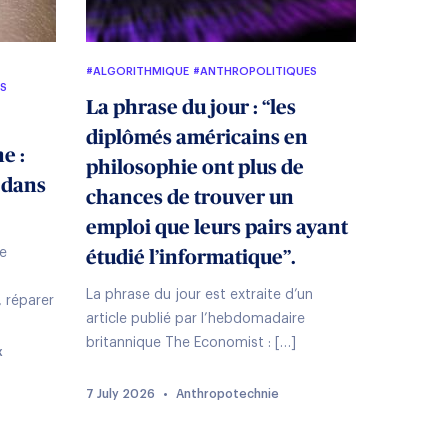
#ALGORITHMIQUE
#ANTHROPOLITIQUES
ES
La phrase du jour : “les
diplômés américains en
e :
philosophie ont plus de
 dans
chances de trouver un
emploi que leurs pairs ayant
de
étudié l’informatique”.
La phrase du jour est extraite d’un
, réparer
article publié par l’hebdomadaire
britannique The Economist : […]
x
7 July 2026
•
Anthropotechnie