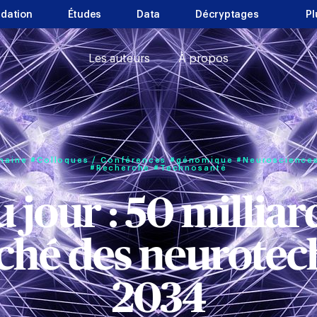
ndation
Études
Data
Décryptages
Pl
Les auteurs
À propos
maine
#Colloques / Conférences
#génomique
#Neuroscience
#Recherche
#Technosanté
u jour : 50 milliar
ché des neurotec
2034