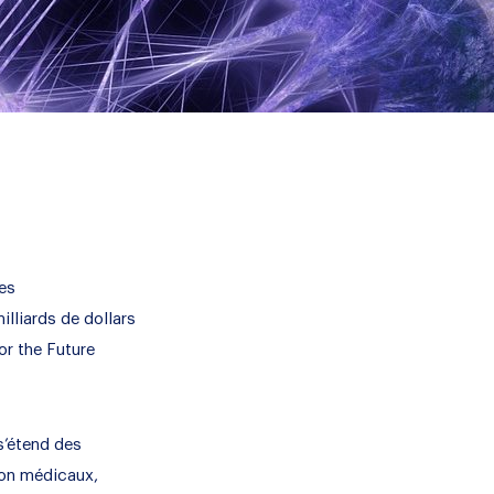
es
lliards de dollars
or the Future
s’étend des
non médicaux,