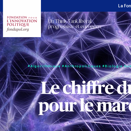
La Fo
Un Think Tank libéral,
progressiste et européen
#Algorithmique
#Anthropolitiques
#Biologie hu
Le chiffre d
pour le mar