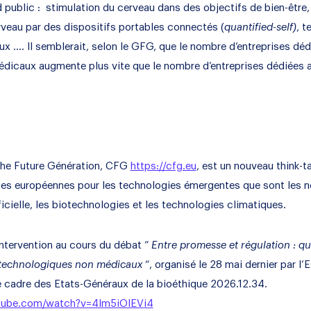
 public : stimulation du cerveau dans des objectifs de bien-être
veau par des dispositifs portables connectés (
quantified-self)
, t
ux …. Il semblerait, selon le GFG, que le nombre d’entreprises dé
édicaux augmente plus vite que le nombre d’entreprises dédiées a
 the Future Génération, CFG
https://cfg.eu
, est un nouveau think-t
ues européennes pour les technologies émergentes que sont les 
ificielle, les biotechnologies et les technologies climatiques.
Intervention au cours du débat ”
Entre promesse et régulation : qu
o-technologiques non médicaux
“, organisé le 28 mai dernier par l’
e cadre des Etats-Généraux de la bioéthique 2026.12.34.
tube.com/watch?v=4lm5iOIEVi4