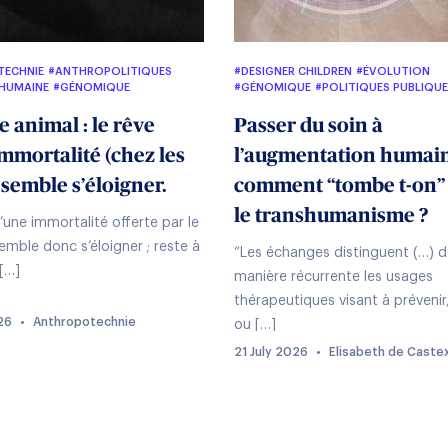
TECHNIE
#ANTHROPOLITIQUES
#DESIGNER CHILDREN
#ÉVOLUTION
 HUMAINE
#GÉNOMIQUE
#GÉNOMIQUE
#POLITIQUES PUBLIQU
ES PUBLIQUES
#TECHNOSANTÉ
#TRANSHUMANISME
ION ASSISTÉE
#RECHERCHE
 animal : le rêve
Passer du soin à
ICTION
#TECHNOSANTÉ
MANISME
mmortalité (chez les
l’augmentation humain
 semble s’éloigner.
comment “tombe t-on”
le transhumanisme ?
’une immortalité offerte par le
emble donc s’éloigner ; reste à
“Les échanges distinguent (…) 
[…]
manière récurrente les usages
thérapeutiques visant à prévenir
26
•
Anthropotechnie
ou […]
21 July 2026
•
Elisabeth de Caste