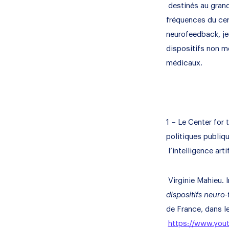
destinés au grand
fréquences du cer
neurofeedback, je
dispositifs non m
médicaux.
1 – Le Center for
politiques publiq
l’intelligence art
Virginie Mahieu. 
dispositifs neur
de France, dans l
https://www.you