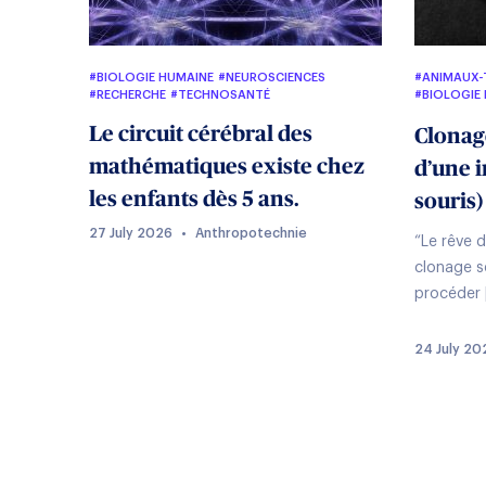
#BIOLOGIE HUMAINE
#NEUROSCIENCES
#ANIMAUX-
#RECHERCHE
#TECHNOSANTÉ
#BIOLOGIE
#POLITIQU
Le circuit cérébral des
#PROCRÉAT
Clonage
#SCIENCE-F
mathématiques existe chez
#TRANSHU
d’une i
les enfants dès 5 ans.
souris)
27 July 2026
•
Anthropotechnie
“Le rêve d
clonage s
procéder 
24 July 20