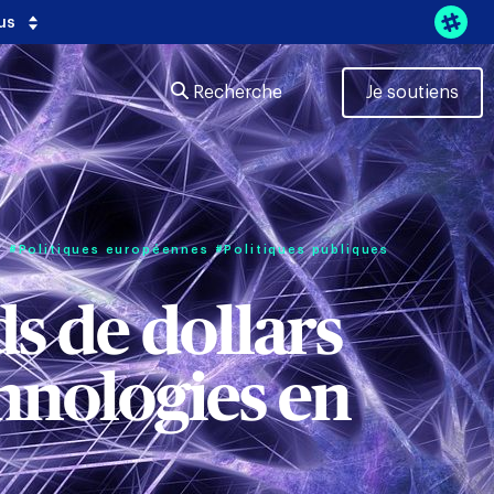
us
Recherche
Je soutiens
s
#Politiques européennes
#Politiques publiques
ds de dollars
hnologies en