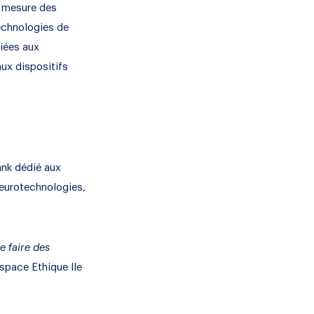
, mesure des
echnologies de
diées aux
ux dispositifs
ank dédié aux
neurotechnologies,
e faire des
Espace Ethique Ile