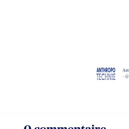
An
-
@